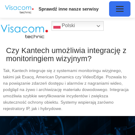
Sprawdź inne nasze serwisy
Polski
Czy Kantech umożliwia integrację z
monitoringiem wizyjnym?
Tak, Kantech integruje się z systemami monitoringu wizyjnego,
takimi jak Exacq, American Dynamics czy VideoEdge. Pozwala to
na powiązanie zdarzeń dostępu i alarmów z nagraniami wideo,
podgląd na żywo i archiwizację materiału dowodowego. Integracja
umożliwia szybkie weryfikowanie incydentów i zwiększa
skuteczność ochrony obiektu. Systemy wspierają zarówno
rejestratory IP, jak i hybrydowe.