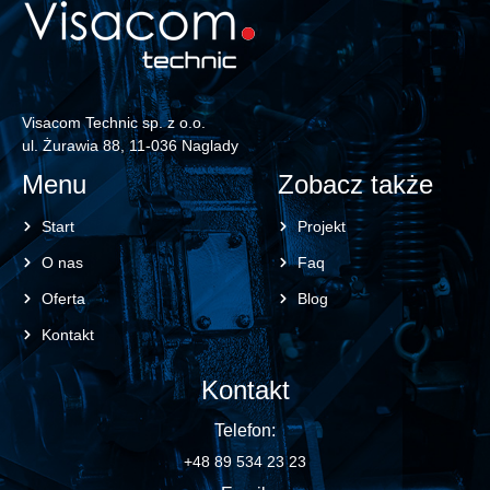
Visacom Technic sp. z o.o.
ul. Żurawia 88, 11-036 Naglady
Menu
Zobacz także
Start
Projekt
O nas
Faq
Oferta
Blog
Kontakt
Kontakt
Telefon:
+48 89 534 23 23