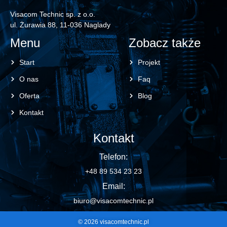
Visacom Technic sp. z o.o.
ul. Żurawia 88, 11-036 Naglady
Menu
Zobacz także
Start
Projekt
O nas
Faq
Oferta
Blog
Kontakt
Kontakt
Telefon:
+48 89 534 23 23
Email:
biuro@visacomtechnic.pl
© 2026 visacomtechnic.pl