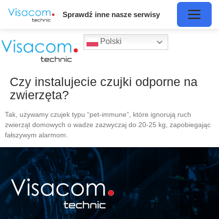
Sprawdź inne nasze serwisy
Polski
Czy instalujecie czujki odporne na
zwierzęta?
Tak, używamy czujek typu “pet-immune”, które ignorują ruch
zwierząt domowych o wadze zazwyczaj do 20-25 kg, zapobiegając
fałszywym alarmom.