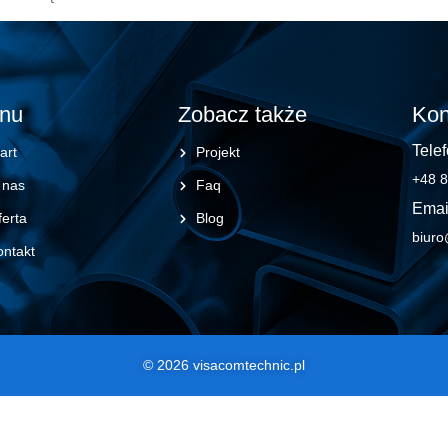
nu
Zobacz także
Kon
Telef
art
Projekt
+48 8
 nas
Faq
Emai
erta
Blog
biuro
ontakt
© 2026 visacomtechnic.pl