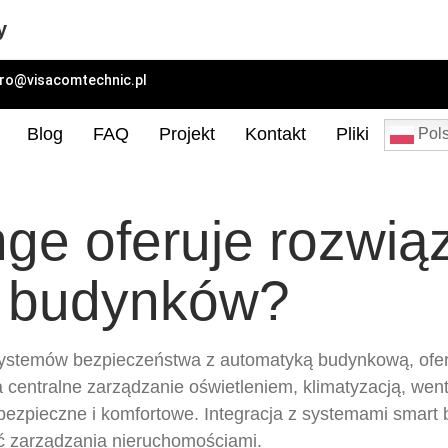
y
uro@visacomtechnic.pl
Blog
FAQ
Projekt
Kontakt
Pliki
Pols
ge oferuje rozwiąz
h budynków?
ji systemów bezpieczeństwa z automatyką budynkową, ofe
centralne zarządzanie oświetleniem, klimatyzacją, wenty
 bezpieczne i komfortowe. Integracja z systemami smart 
ść zarządzania nieruchomościami.