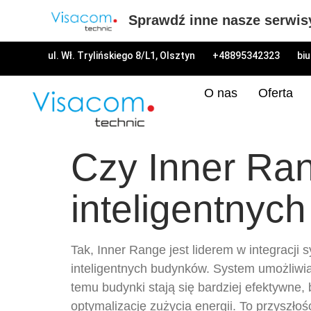
Sprawdź inne nasze serwis
ul. Wł. Trylińskiego 8/L1, Olsztyn
+48895342323
bi
O nas
Oferta
Czy Inner Ran
inteligentnyc
Tak, Inner Range jest liderem w integrac
inteligentnych budynków. System umożliwia 
temu budynki stają się bardziej efektywne,
optymalizację zużycia energii. To przyszło