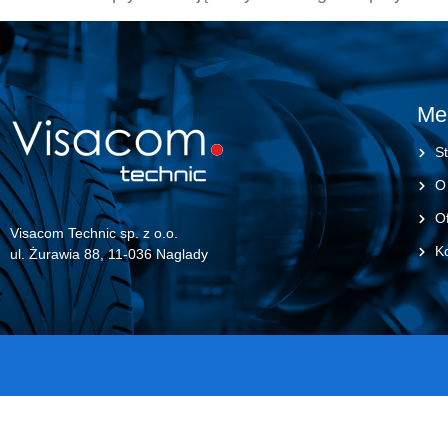
Me
St
O
Of
Visacom Technic sp. z o.o.
K
ul. Żurawia 88, 11-036 Naglady