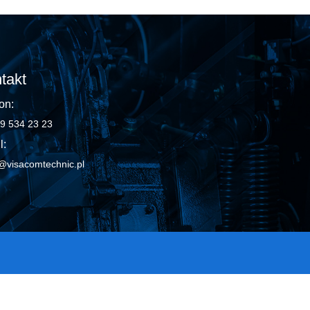
takt
on:
9 534 23 23
l:
@visacomtechnic.pl