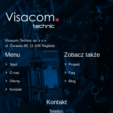
Visacom Technic sp. z o.o.
ul. Żurawia 88, 11-036 Naglady
Menu
Zobacz także
Start
Projekt
O nas
Faq
Oferta
Blog
Kontakt
Kontakt
Telefon: