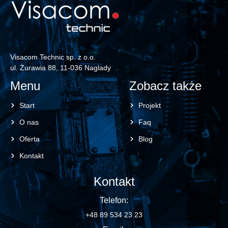
Visacom Technic sp. z o.o.
ul. Żurawia 88, 11-036 Naglady
Menu
Zobacz także
Start
Projekt
O nas
Faq
Oferta
Blog
Kontakt
Kontakt
Telefon:
+48 89 534 23 23