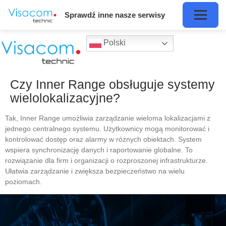
Sprawdź inne nasze serwisy
Polski
Czy Inner Range obsługuje systemy
wielolokalizacyjne?
Tak, Inner Range umożliwia zarządzanie wieloma lokalizacjami z
jednego centralnego systemu. Użytkownicy mogą monitorować i
kontrolować dostęp oraz alarmy w różnych obiektach. System
wspiera synchronizację danych i raportowanie globalne. To
rozwiązanie dla firm i organizacji o rozproszonej infrastrukturze.
Ułatwia zarządzanie i zwiększa bezpieczeństwo na wielu
poziomach.