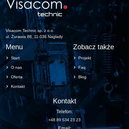
Visacom Technic sp. z o.o.
ul. Żurawia 88, 11-036 Naglady
Menu
Zobacz także
Start
Projekt
O nas
Faq
Oferta
Blog
Kontakt
Kontakt
Telefon:
+48 89 534 23 23
Email: