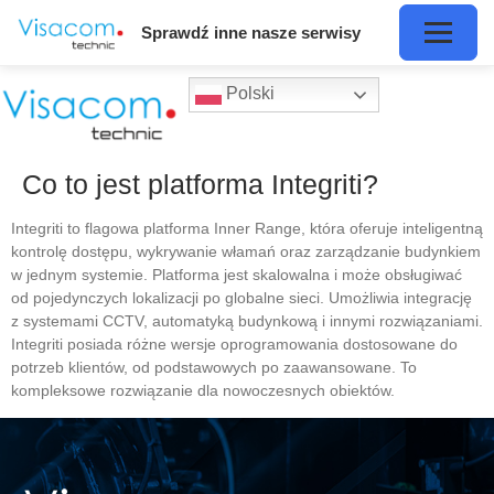
Sprawdź inne nasze serwisy
Polski
Co to jest platforma Integriti?
Integriti to flagowa platforma Inner Range, która oferuje inteligentną
kontrolę dostępu, wykrywanie włamań oraz zarządzanie budynkiem
w jednym systemie. Platforma jest skalowalna i może obsługiwać
od pojedynczych lokalizacji po globalne sieci. Umożliwia integrację
z systemami CCTV, automatyką budynkową i innymi rozwiązaniami.
Integriti posiada różne wersje oprogramowania dostosowane do
potrzeb klientów, od podstawowych po zaawansowane. To
kompleksowe rozwiązanie dla nowoczesnych obiektów.