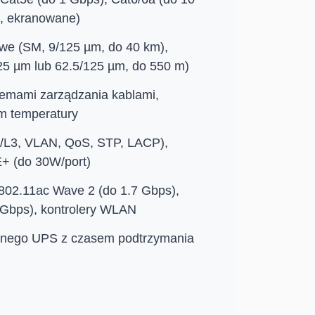
, ekranowane)
we (SM, 9/125 µm, do 40 km),
5 µm lub 62.5/125 µm, do 550 m)
temami zarządzania kablami,
em temperatury
2/L3, VLAN, QoS, STP, LACP),
+ (do 30W/port)
802.11ac Wave 2 (do 1.7 Gbps),
6 Gbps), kontrolery WLAN
yjnego UPS z czasem podtrzymania