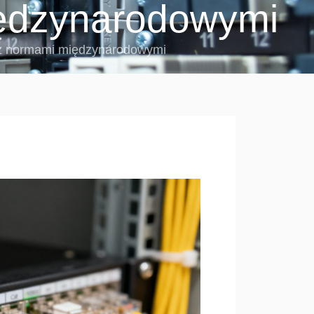
iędzynarodowymi
e z normami międzynarodowymi