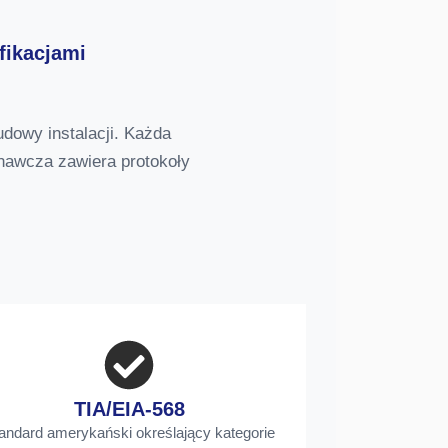
fikacjami
dowy instalacji. Każda
onawcza zawiera protokoły
TIA/EIA-568
andard amerykański określający kategorie