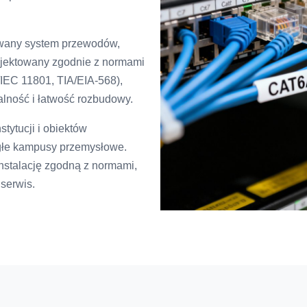
owany system przewodów,
rojektowany zgodnie z normami
EC 11801, TIA/EIA-568),
lność i łatwość rozbudowy.
stytucji i obiektów
egłe kampusy przemysłowe.
nstalację zgodną z normami,
 serwis.