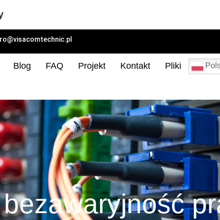
y
uro@visacomtechnic.pl
Blog
FAQ
Projekt
Kontakt
Pliki
Pols
 bezawaryjność pr