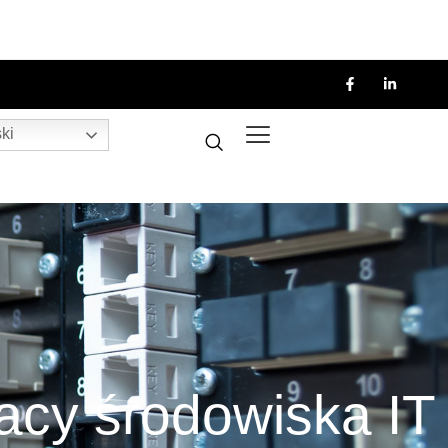
ki
acy środowiska IT