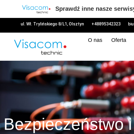
Sprawdź inne nasze serwis
ul. Wł. Trylińskiego 8/L1, Olsztyn
+48895342323
bi
O nas
Oferta
Bezpieczeństwo i