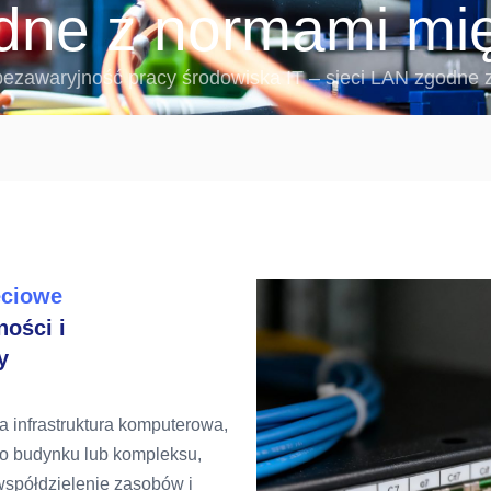
odne z normami m
bezawaryjność pracy środowiska IT – sieci LAN zgodn
eciowe
ości i
y
a infrastruktura komputerowa,
go budynku lub kompleksu,
spółdzielenie zasobów i