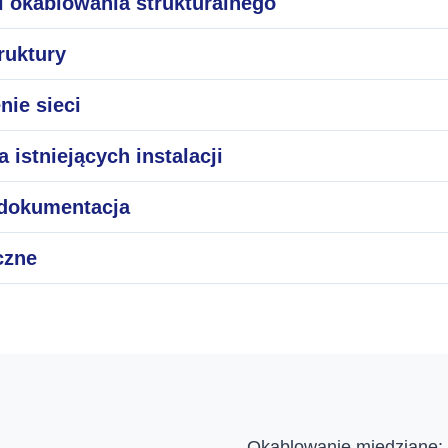
 i okablowania strukturalnego
ruktury
nie sieci
 istniejących instalacji
i dokumentacja
czne
Okablowanie miedziane: 