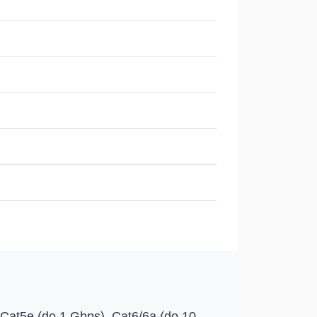
Cat5e (do 1 Gbps), Cat6/6a (do 10