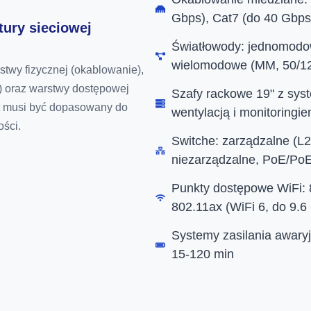
Gbps), Cat7 (do 40 Gbps
tury sieciowej
Światłowody: jednomodo
wielomodowe (MM, 50/12
stwy fizycznej (okablowanie),
y) oraz warstwy dostępowej
Szafy rackowe 19" z sys
nt musi być dopasowany do
wentylacją i monitoringi
ści.
Switche: zarządzalne (L
niezarządzalne, PoE/PoE
Punkty dostępowe WiFi: 
802.11ax (WiFi 6, do 9.
Systemy zasilania awar
15-120 min