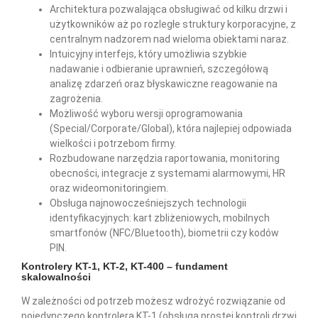
Architektura pozwalająca obsługiwać od kilku drzwi i
użytkowników aż po rozległe struktury korporacyjne, z
centralnym nadzorem nad wieloma obiektami naraz.
Intuicyjny interfejs, który umożliwia szybkie
nadawanie i odbieranie uprawnień, szczegółową
analizę zdarzeń oraz błyskawiczne reagowanie na
zagrożenia.
Możliwość wyboru wersji oprogramowania
(Special/Corporate/Global), która najlepiej odpowiada
wielkości i potrzebom firmy.
Rozbudowane narzędzia raportowania, monitoring
obecności, integracje z systemami alarmowymi, HR
oraz wideomonitoringiem.
Obsługa najnowocześniejszych technologii
identyfikacyjnych: kart zbliżeniowych, mobilnych
smartfonów (NFC/Bluetooth), biometrii czy kodów
PIN.
Kontrolery KT-1, KT-2, KT-400 – fundament
skalowalności
W zależności od potrzeb możesz wdrożyć rozwiązanie od
pojedynczego kontrolera KT-1 (obsługa prostej kontroli drzwi