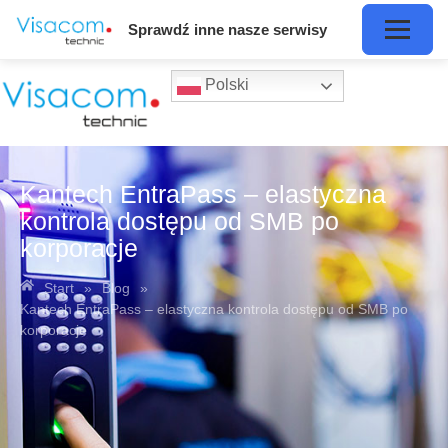
Sprawdź inne nasze serwisy
Polski
Kantech EntraPass – elastyczna
kontrola dostępu od SMB po
korporacje
Start
»
Blog
»
Kantech EntraPass – elastyczna kontrola dostępu od SMB po
korporacje