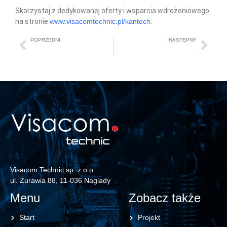
Skorzystaj z dedykowanej oferty i wsparcia wdrożeniowego
na stronie
www.visacomtechnic.pl/kantech
.
POPRZEDNI
NASTĘPNY
Inner Range Integriti: platforma security all-in-one dla dużych obiektów
Sztuczna Inteligencja Rewolucjonizuje Monitoring CCTV – 95% Mniej Fałszywych Alarmów w Państwa Firmie
Visacom Technic sp. z o.o.
ul. Żurawia 88, 11-036 Naglady
Menu
Zobacz także
Start
Projekt