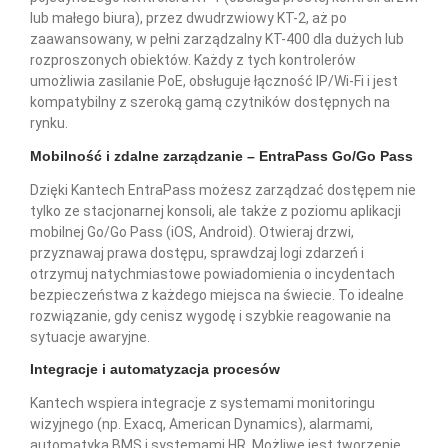
lub małego biura), przez dwudrzwiowy KT-2, aż po
zaawansowany, w pełni zarządzalny KT-400 dla dużych lub
rozproszonych obiektów. Każdy z tych kontrolerów
umożliwia zasilanie PoE, obsługuje łączność IP/Wi-Fi i jest
kompatybilny z szeroką gamą czytników dostępnych na
rynku.
Mobilność i zdalne zarządzanie – EntraPass Go/Go Pass
Dzięki Kantech EntraPass możesz zarządzać dostępem nie
tylko ze stacjonarnej konsoli, ale także z poziomu aplikacji
mobilnej Go/Go Pass (iOS, Android). Otwieraj drzwi,
przyznawaj prawa dostępu, sprawdzaj logi zdarzeń i
otrzymuj natychmiastowe powiadomienia o incydentach
bezpieczeństwa z każdego miejsca na świecie. To idealne
rozwiązanie, gdy cenisz wygodę i szybkie reagowanie na
sytuacje awaryjne.
Integracje i automatyzacja procesów
Kantech wspiera integracje z systemami monitoringu
wizyjnego (np. Exacq, American Dynamics), alarmami,
automatyką BMS i systemami HR. Możliwe jest tworzenie