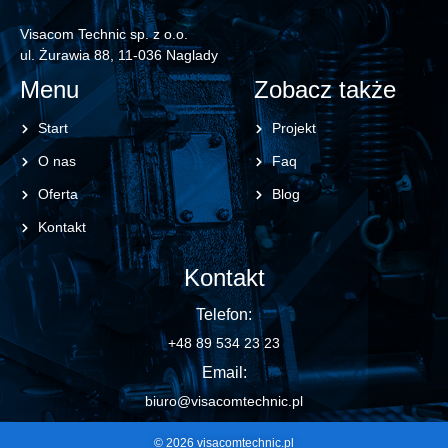
Visacom Technic sp. z o.o.
ul. Żurawia 88, 11-036 Naglady
Menu
Zobacz także
Start
Projekt
O nas
Faq
Oferta
Blog
Kontakt
Kontakt
Telefon:
+48 89 534 23 23
Email:
biuro@visacomtechnic.pl
© 2026 visacomtechnic.pl