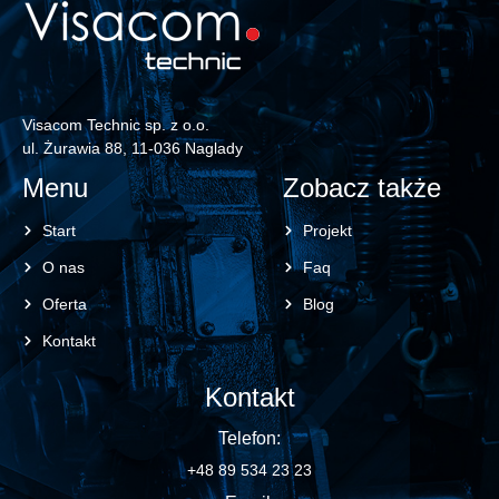
Visacom Technic sp. z o.o.
ul. Żurawia 88, 11-036 Naglady
Menu
Zobacz także
Start
Projekt
O nas
Faq
Oferta
Blog
Kontakt
Kontakt
Telefon:
+48 89 534 23 23