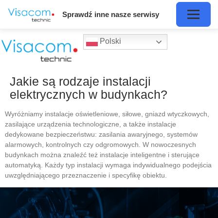
Sprawdź inne nasze serwisy
Polski
Jakie są rodzaje instalacji
elektrycznych w budynkach?
Wyróżniamy instalacje oświetleniowe, siłowe, gniazd wtyczkowych,
zasilające urządzenia technologiczne, a także instalacje
dedykowane bezpieczeństwu: zasilania awaryjnego, systemów
alarmowych, kontrolnych czy odgromowych. W nowoczesnych
budynkach można znaleźć też instalacje inteligentne i sterujące
automatyką. Każdy typ instalacji wymaga indywidualnego podejścia
uwzględniającego przeznaczenie i specyfikę obiektu.