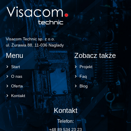
Visacom Technic sp. z o.o.
ul. Żurawia 88, 11-036 Naglady
Menu
Zobacz także
Start
Projekt
O nas
Faq
Oferta
Blog
Kontakt
Kontakt
Telefon:
+48 89 534 23 23