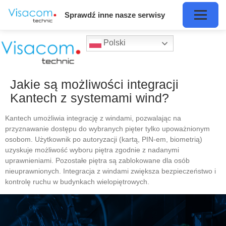
Sprawdź inne nasze serwisy
Polski
Jakie są możliwości integracji
Kantech z systemami wind?
Kantech umożliwia integrację z windami, pozwalając na
przyznawanie dostępu do wybranych pięter tylko upoważnionym
osobom. Użytkownik po autoryzacji (kartą, PIN-em, biometrią)
uzyskuje możliwość wyboru piętra zgodnie z nadanymi
uprawnieniami. Pozostałe piętra są zablokowane dla osób
nieuprawnionych. Integracja z windami zwiększa bezpieczeństwo i
kontrolę ruchu w budynkach wielopiętrowych.