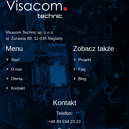
Visacom Technic sp. z o.o.
ul. Żurawia 88, 11-036 Naglady
Menu
Zobacz także
Start
Projekt
O nas
Faq
Oferta
Blog
Kontakt
Kontakt
Telefon:
+48 89 534 23 23