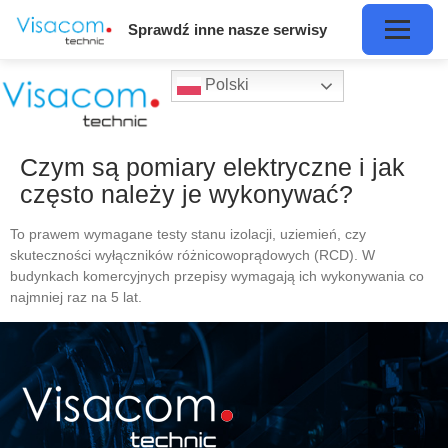
Sprawdź inne nasze serwisy
Polski
Czym są pomiary elektryczne i jak
często należy je wykonywać?
To prawem wymagane testy stanu izolacji, uziemień, czy
skuteczności wyłączników różnicowoprądowych (RCD). W
budynkach komercyjnych przepisy wymagają ich wykonywania co
najmniej raz na 5 lat.