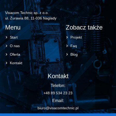
Visacom Technic sp. z o.o.
ul. Żurawia 88, 11-036 Naglady
Menu
Zobacz także
Start
Projekt
O nas
Faq
Oferta
Blog
Kontakt
Kontakt
Telefon:
+48 89 534 23 23
Email:
biuro@visacomtechnic.pl