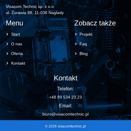
Visacom Technic sp. z o.o.
ul. Żurawia 88, 11-036 Naglady
Menu
Zobacz także
Start
Projekt
O nas
Faq
Oferta
Blog
Kontakt
Kontakt
Telefon:
+48 89 534 23 23
Email:
biuro@visacomtechnic.pl
© 2026 visacomtechnic.pl