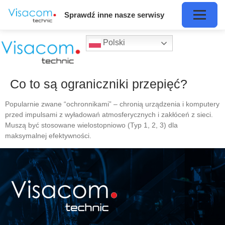
Sprawdź inne nasze serwisy
Polski
Co to są ograniczniki przepięć?
Popularnie zwane “ochronnikami” – chronią urządzenia i komputery
przed impulsami z wyładowań atmosferycznych i zakłóceń z sieci.
Muszą być stosowane wielostopniowo (Typ 1, 2, 3) dla
maksymalnej efektywności.